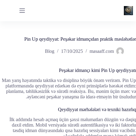
لتجاوز
لى
لمحتوى
Pin Up qeydiyyat: Peşəkar idmançıdan praktik məsləhətlər
Blog
17/10/2025
masaaff.com
Peşəkar idmançı kimi Pin Up qeydiyyatı
Mən yarış həyatımda taktika və disiplinə böyük önəm verirəm. Pin Up
platformasında qeydiyyat edərkən də eyni prinsiplərlə hərəkət etdim:
planlama, təhlükəsizlik və sürətli reaksiya. Bu, mənim üçün mərc və
əyləncəni peşəkar yanaşma ilə idarə etməyin bir üsuludur.
Qeydiyyat mərhələləri və texniki hazırlıq
İlk addımda hesab açmaq üçün şəxsi məlumatları düzgün və dəqiq
daxil etdim. Mobil versiyada sürətli autentifikasiya və iki faktorlu
təsdiq idman dünyasındakı qısa hazırlıq sessiyaları kimi vacibdir.
Aşağıdakı addımlar mənə kömək etdi: