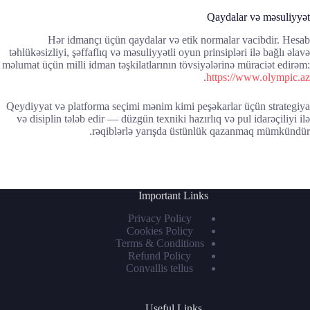
Qaydalar və məsuliyyət
Hər idmançı üçün qaydalar və etik normalar vacibdir. Hesab
təhlükəsizliyi, şəffaflıq və məsuliyyətli oyun prinsipləri ilə bağlı əlavə
məlumat üçün milli idman təşkilatlarının tövsiyələrinə müraciət edirəm:
.
https://www.olympic.az
Qeydiyyat və platforma seçimi mənim kimi peşəkarlar üçün strategiya
və disiplin tələb edir — düzgün texniki hazırlıq və pul idarəçiliyi ilə
rəqiblərlə yarışda üstünlük qazanmaq mümkündür.
Important Links
Privacy Policy
Cookies Policy
Terms & Conditions
Refund Policy
Convallis tellus
Useful Links