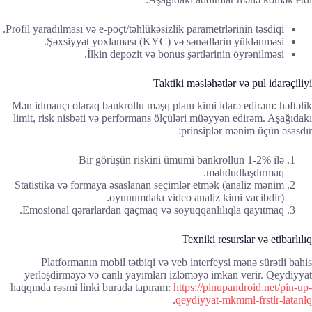
Profil yaradılması və e-poçt/təhlükəsizlik parametrlərinin təsdiqi.
Şəxsiyyət yoxlaması (KYC) və sənədlərin yüklənməsi.
İlkin depozit və bonus şərtlərinin öyrənilməsi.
Taktiki məsləhətlər və pul idarəçiliyi
Mən idmançı olaraq bankrollu məşq planı kimi idarə edirəm: həftəlik
limit, risk nisbəti və performans ölçüləri müəyyən edirəm. Aşağıdakı
prinsiplər mənim üçün əsasdır:
Bir görüşün riskini ümumi bankrollun 1-2% ilə
məhdudlaşdırmaq.
Statistika və formaya əsaslanan seçimlər etmək (analiz mənim
oyunumdakı video analiz kimi vacibdir).
Emosional qərarlardan qaçmaq və soyuqqanlılıqla qayıtmaq.
Texniki resurslar və etibarlılıq
Platformanın mobil tətbiqi və veb interfeysi mənə sürətli bahis
yerləşdirməyə və canlı yayımları izləməyə imkan verir. Qeydiyyat
haqqında rəsmi linki burada tapıram:
https://pinupandroid.net/pin-up-
.
qeydiyyat-mkmml-frstlr-latanlq