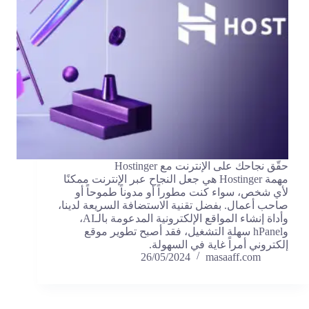
حقّق نجاحك على الإنترنت مع Hostinger
مهمة Hostinger هي جعل النجاح عبر الإنترنت ممكنًا
لأي شخص، سواء كنت مطوراً أو مدوناً طموحاً أو
صاحب أعمال. بفضل تقنية الاستضافة السريعة لدينا،
وأداة إنشاء المواقع الإلكترونية المدعومة بالـAI،
وhPanel سهلة التشغيل، فقد أصبح تطوير موقع
إلكتروني أمراً غاية في السهولة.
26/05/2024
masaaff.com