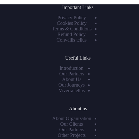
Important Links
Privacy Policy
Cookies Policy
Terms & Conditions
Refund Policy
Convallis tellus
Useful Links
Introduction
Our Partners
About Us
Our Journeys
Viverra tellus
About us
About Organization
Our Clients
Our Partners
Other Projects